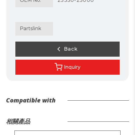
OEM No.
25350-25000
Partslink
Back
Inquiry
Compatible with
相關產品