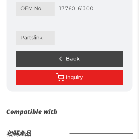
OEM No.
17760-61J00
Partslink
Back
Inquiry
Compatible with
相關產品