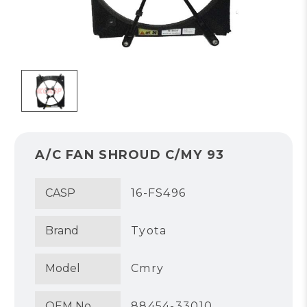
A/C FAN SHROUD C/MY 93
CASP
16-FS496
Brand
Tyota
Model
Cmry
OEM No.
88454-33010