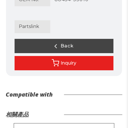
Partslink
Back
Inquiry
Compatible with
相關產品